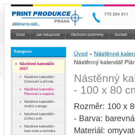
Přej
hla
775 594 911
Reklamní př
obs
Telefon
Úvod
Jak nakupovat
Obchodní podmínky
Kontakt
Hlavní menu
Úvod
»
Nástěnné kale
Kategorie
Nástěnný kalendář Plá
Jste zde
Nástěnné kalendáře
2027
Nástěnný ka
Nástěnné kalendáře -
Cestování a příroda
- 100 x 80 c
Nástěnné kalendáře -
Plánovací a mapové
Nástěnné kalendáře -
Rozměr: 100 x 
Umění a design
Nástěnné kalendáře -
- Barva: barevná
Zvířecí svět
Nástěnné kalendáře -
Materiál: omyvat
Auto-moto a technika